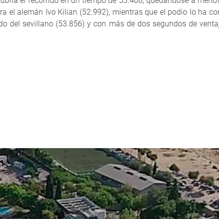
a cubría el recorrido en un tiempo de 53.408, quedándose a men
ara el alemán Ivo Kilian (52.992), mientras que el podio lo ha c
o del sevillano (53.856) y con más de dos segundos de ventaja 