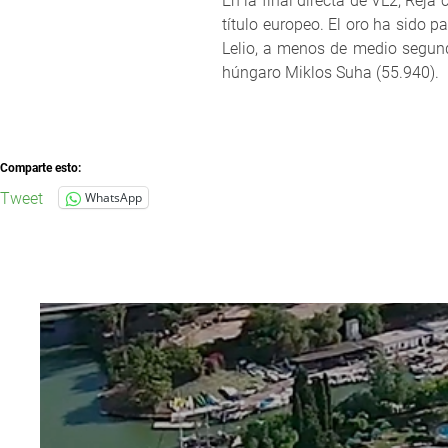
En la final directa de VL2, Rej
título europeo. El oro ha sido p
Lelio, a menos de medio segund
húngaro Miklos Suha (55.940).
Comparte esto:
Tweet
WhatsApp