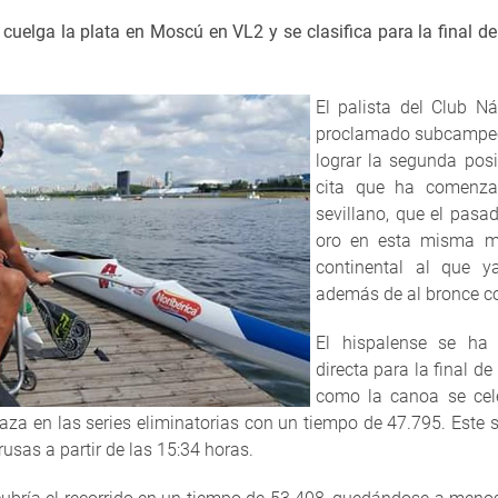
se cuelga la plata en Moscú en VL2 y
se clasifica para la final d
El palista del Club Ná
proclamado subcampeó
lograr la segunda pos
cita que ha comenza
sevillano, que el pasa
oro en esta misma mo
continental al que y
además de al bronce c
El hispalense se ha
directa para la final d
como la canoa se cele
plaza en las series eliminatorias con un tiempo de 47.795. Este
rusas a partir de las 15:34 horas.