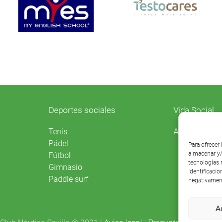
Deportes sociales
Vida Social
Agenda
Tenis
Pádel
Para ofrecer
almacenar y/
Fútbol
tecnologías 
Gimnasio
identificacio
Paddle surf
negativament
A