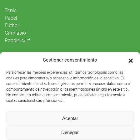
Tenis
Pádel
Fútbol
Gimnasio
Paddle surf
Vida Social
Gestionar consentimiento
Agenda
Para ofrecer las mejores experiencias, utilizamos tecnologías como las
cookies para almacenar y/o acceder a la información del dispositivo. El
consentimiento de estas tecnologías nos permitirá procesar datos como el
comportamiento de navegación o las identificaciones únicas en este sitio.
No consentir o retirar el consentimiento, puede afectar negativamente a
ciertas características y funciones.
Aceptar
Denegar