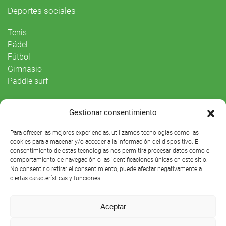
Deportes sociales
Tenis
Pádel
Fútbol
Gimnasio
Paddle surf
Vida Social
Gestionar consentimiento
Agenda
Para ofrecer las mejores experiencias, utilizamos tecnologías como las
cookies para almacenar y/o acceder a la información del dispositivo. El
consentimiento de estas tecnologías nos permitirá procesar datos como el
comportamiento de navegación o las identificaciones únicas en este sitio.
No consentir o retirar el consentimiento, puede afectar negativamente a
ciertas características y funciones.
Aceptar