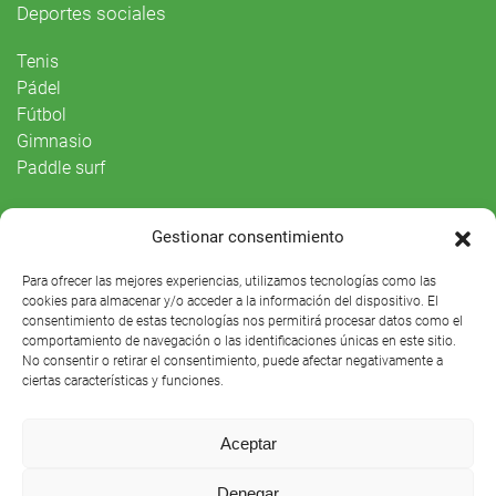
Deportes sociales
Tenis
Pádel
Fútbol
Gimnasio
Paddle surf
Vida Social
Gestionar consentimiento
Agenda
Para ofrecer las mejores experiencias, utilizamos tecnologías como las
cookies para almacenar y/o acceder a la información del dispositivo. El
consentimiento de estas tecnologías nos permitirá procesar datos como el
comportamiento de navegación o las identificaciones únicas en este sitio.
No consentir o retirar el consentimiento, puede afectar negativamente a
ciertas características y funciones.
Aceptar
Denegar