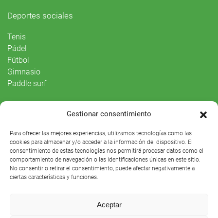
Deportes sociales
Tenis
Pádel
Fútbol
Gimnasio
Paddle surf
Vida Social
Gestionar consentimiento
Agenda
Para ofrecer las mejores experiencias, utilizamos tecnologías como las
cookies para almacenar y/o acceder a la información del dispositivo. El
consentimiento de estas tecnologías nos permitirá procesar datos como el
comportamiento de navegación o las identificaciones únicas en este sitio.
No consentir o retirar el consentimiento, puede afectar negativamente a
ciertas características y funciones.
Aceptar