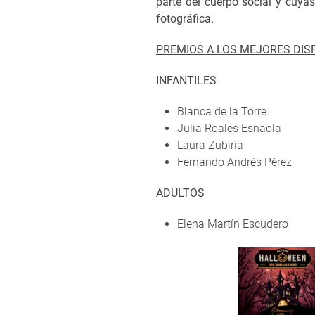
parte del cuerpo social y cuya
fotográfica.
PREMIOS A LOS MEJORES DIS
INFANTILES
Blanca de la Torre
Julia Roales Esnaola
Laura Zubiría
Fernando Andrés Pérez
ADULTOS
Elena Martín Escudero