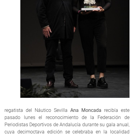
regatista del Náutico Sevilla
Ana Moncada
recibía este
pasado lunes el reconocimiento de la Federación de
Periodistas Deportivos de Andalucía durante su gala anual,
cuya decimoctava edición se celebraba en la localidad