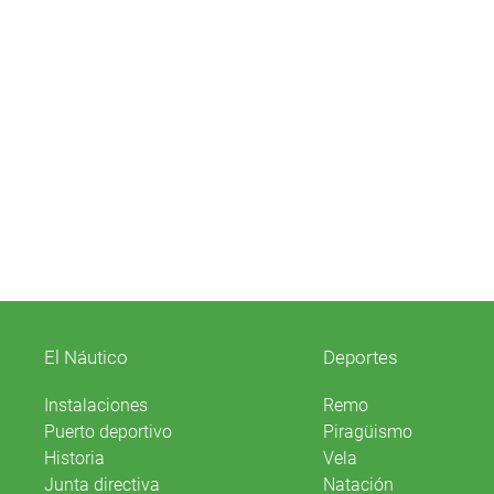
El Náutico
Deportes
Instalaciones
Remo
Puerto deportivo
Piragüismo
Historia
Vela
Junta directiva
Natación