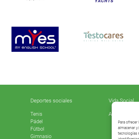
Deportes sociales
Vida Social
Agenda
Tenis
Pádel
Para ofrecer
almacenar y/
Fútbol
tecnologías 
Gimnasio