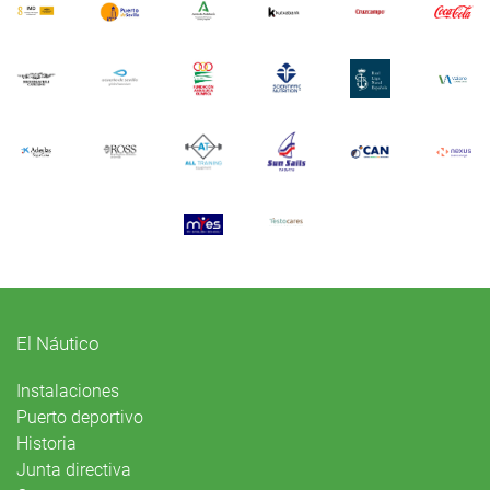
El Náutico
Instalaciones
Puerto deportivo
Historia
Junta directiva