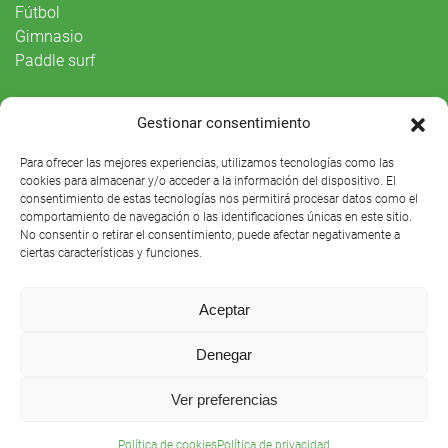
Fútbol
Gimnasio
Paddle surf
Vida Social
Gestionar consentimiento
Agenda
Para ofrecer las mejores experiencias, utilizamos tecnologías como las
cookies para almacenar y/o acceder a la información del dispositivo. El
consentimiento de estas tecnologías nos permitirá procesar datos como el
comportamiento de navegación o las identificaciones únicas en este sitio.
No consentir o retirar el consentimiento, puede afectar negativamente a
ciertas características y funciones.
Aceptar
Denegar
Club Náutico Sevilla © 2021 |
Aviso legal
|
Preguntas
Ver preferencias
frecuentes
Política de cookies
Política de privacidad