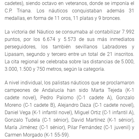
cadetes), siendo octavo en veteranos, donde se imponía el
C.P. Triana. Los náuticos conquistaban además 31
medallas, en forma de 11 oros, 11 platas y 9 bronces.
La victoria del Náutico se consumaba al contabilizar 7.992
puntos, por los 6.674 y 5.573 de sus más inmediatos
perseguidores, los también sevillanos Labradores y
Lipasam, segundo y tercero entre un total de 21 inscritos.
La cita regional se celebraba sobre las distancias de 5.000,
3.000, 1.500 y 750 metros, según la categoría.
A nivel individual, los palistas náuticos que se proclamaron
campeones de Andalucía han sido Marta Tejeda (K-1
cadete novel), Pedro Palomo (C-1 cadete A), Gonzalo
Moreno (C-1 cadete B), Alejandro Daza (C-1 cadete novel),
Daniel Vega (K-1 infantil novel), Miguel Ortiz (C-1 infantil A),
Gonzalo Tudela (C-1 sénior), David Martínez (K-1 sénior),
María Jiménez (C-1 sénior), Pilar Fernández (C-1 juvenil) y
Carmen Morgado (K-1 55-59).