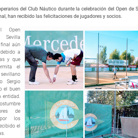
operarios del Club Náutico durante la celebración del Open de S
al, han recibido las felicitaciones de jugadores y socios.
II Open
 Sevilla
 final aún
 debido a
cas y que
rmita el
 sevillano
o Sergio
o el buen
a entidad.
costumbre
ores de
 por los
ecibido el
as.