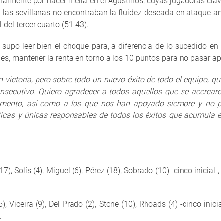
nalmente por hacer mella en el Agustinos, cuyas jugadoras cla
 las sevillanas no encontraban la fluidez deseada en ataque an
 del tercer cuarto (51-43).
o supo leer bien el choque para, a diferencia de lo sucedido en
es, mantener la renta en torno a los 10 puntos para no pasar apuro
n victoria, pero sobre todo un nuevo éxito de todo el equipo, 
secutivo. Quiero agradecer a todos aquellos que se acercaro
mento, así como a los que nos han apoyado siempre y no pud
énticas y únicas responsables de todos los éxitos que acumula 
17), Solís (4), Miguel (6), Pérez (18), Sobrado (10) -cinco inicial-
, Viceira (9), Del Prado (2), Stone (10), Rhoads (4) -cinco inici
.