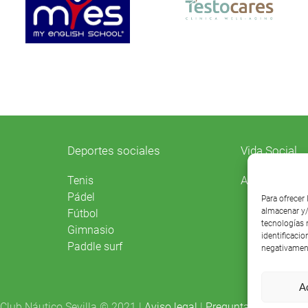
Deportes sociales
Vida Social
Agenda
Tenis
Pádel
Para ofrecer
almacenar y/
Fútbol
tecnologías 
Gimnasio
identificacio
Paddle surf
negativament
A
Club Náutico Sevilla © 2021 |
Aviso legal
|
Preguntas frecuentes