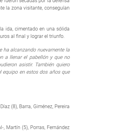
ve fueron secadas por la defensa
te la zona visitante, conseguían
 la ida, cimentado en una sólida
s al final y lograr el triunfo.
que ha alcanzando nuevamente la
n a llenar el pabellón y que no
ieron asistir. También quiero
el equipo en estos dos años que
, Díaz (8), Barra, Giménez, Pereira
al-, Martín (5), Porras, Fernández