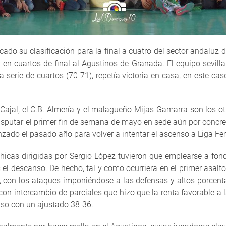
ficado su clasificación para la final a cuatro del sector andalu
 en cuartos de final al Agustinos de Granada. El equipo sevill
 la serie de cuartos (70-71), repetía victoria en casa, en este 
ajal, el C.B. Almería y el malagueño Mijas Gamarra son los otr
disputar el primer fin de semana de mayo en sede aún por concre
zado el pasado año para volver a intentar el ascenso a Liga Fe
 chicas dirigidas por Sergio López tuvieron que emplearse a fond
s el descanso. De hecho, tal y como ocurriera en el primer asalto 
on los ataques imponiéndose a las defensas y altos porcentaje
on intercambio de parciales que hizo que la renta favorable a l
nso con un ajustado 38-36.