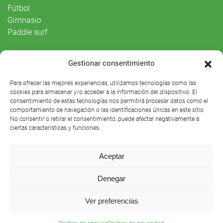
Fútbol
Gimnasio
Paddle surf
Vida Social
Gestionar consentimiento
Agenda
Para ofrecer las mejores experiencias, utilizamos tecnologías como las
cookies para almacenar y/o acceder a la información del dispositivo. El
consentimiento de estas tecnologías nos permitirá procesar datos como el
comportamiento de navegación o las identificaciones únicas en este sitio.
No consentir o retirar el consentimiento, puede afectar negativamente a
ciertas características y funciones.
Aceptar
Denegar
Club Náutico Sevilla © 2021 |
Aviso legal
|
Preguntas
Ver preferencias
frecuentes