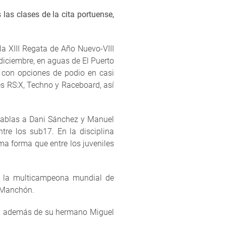
 las clases de la cita portuense,
la XIII Regata de Año Nuevo-VIII
diciembre, en aguas de El Puerto
 con opciones de podio en casi
es RS:X, Techno y Raceboard, así
 tablas a Dani Sánchez y Manuel
re los sub17. En la disciplina
ma forma que entre los juveniles
 la multicampeona mundial de
o Manchón.
a, además de su hermano Miguel