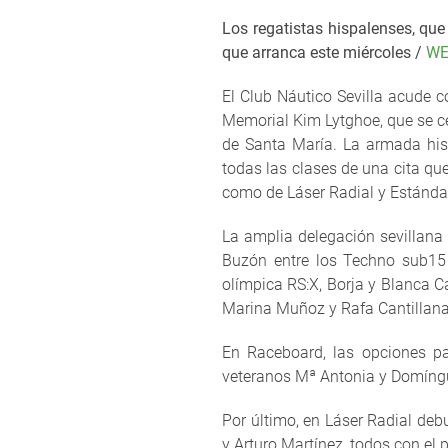
Los regatistas hispalenses, que 
que arranca este miércoles /
WE
El Club Náutico Sevilla acude c
Memorial Kim Lytghoe, que se ce
de Santa María. La armada his
todas las clases de una cita qu
como de Láser Radial y Estándar
La amplia delegación sevillana
Buzón entre los Techno sub15 
olímpica RS:X, Borja y Blanca C
Marina Muñoz y Rafa Cantillana
En Raceboard, las opciones 
veteranos Mª Antonia y Domíngu
Por último, en Láser Radial d
y Arturo Martínez, todos con el 