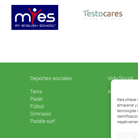
Deportes sociales
Vida Social
Agenda
Tenis
Pádel
Para ofrecer
almacenar y/
Fútbol
tecnologías 
Gimnasio
identificacio
Paddle surf
negativament