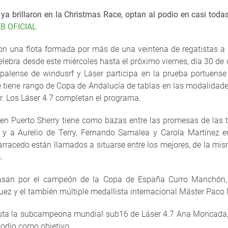
ya brillaron en la Christmas Race, optan al podio en casi todas
B OFICIAL
on una flota formada por más de una veintena de regatistas a 
lebra desde este miércoles hasta el próximo viernes, día 30 de 
palense de windusrf y Láser participa en la prueba portuense
e tiene rango de Copa de Andalucía de tablas en las modalidad
. Los Láser 4.7 completan el programa.
 en Puerto Sherry tiene como bazas entre las promesas de las
y a Aurelio de Terry, Fernando Samalea y Carola Martínez ent
arracedo están llamados a situarse entre los mejores, de la mis
.
pasan por el campeón de la Copa de España Curro Manchón,
ez y el también múltiple medallista internacional Máster Pac
ebuta la subcampeona mundial sub16 de Láser 4.7 Ana Moncad
podio como objetivo.