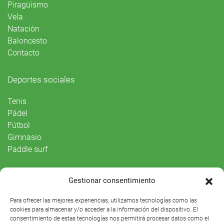
Piragüismo
Vela
Natación
Baloncesto
Contacto
Deportes sociales
Tenis
Pádel
Fútbol
Gimnasio
Paddle surf
Vida Social
Gestionar consentimiento
Agenda
Para ofrecer las mejores experiencias, utilizamos tecnologías como las
cookies para almacenar y/o acceder a la información del dispositivo. El
consentimiento de estas tecnologías nos permitirá procesar datos como el