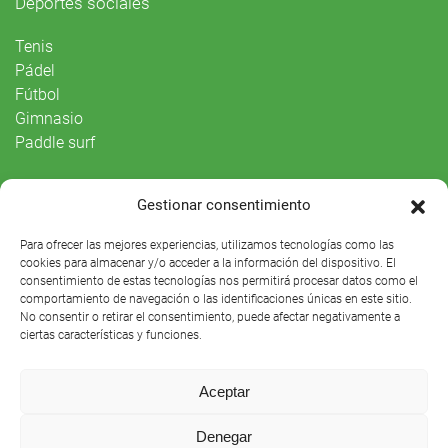
Deportes sociales
Tenis
Pádel
Fútbol
Gimnasio
Paddle surf
Vida Social
Gestionar consentimiento
Agenda
Para ofrecer las mejores experiencias, utilizamos tecnologías como las
cookies para almacenar y/o acceder a la información del dispositivo. El
consentimiento de estas tecnologías nos permitirá procesar datos como el
comportamiento de navegación o las identificaciones únicas en este sitio.
No consentir o retirar el consentimiento, puede afectar negativamente a
ciertas características y funciones.
Aceptar
Denegar