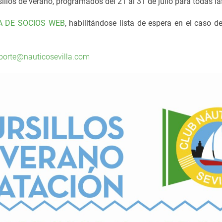
illos de verano, programados del 21 al 31 de julio para todas la
A DE SOCIOS WEB
, habilitándose lista de espera en el caso 
porte@nauticosevilla.com