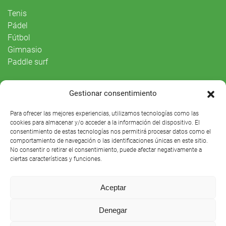
Tenis
Pádel
Fútbol
Gimnasio
Paddle surf
Vida Social
Gestionar consentimiento
Agenda
Para ofrecer las mejores experiencias, utilizamos tecnologías como las
cookies para almacenar y/o acceder a la información del dispositivo. El
consentimiento de estas tecnologías nos permitirá procesar datos como el
comportamiento de navegación o las identificaciones únicas en este sitio.
No consentir o retirar el consentimiento, puede afectar negativamente a
ciertas características y funciones.
Aceptar
Denegar