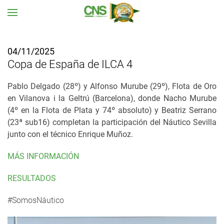
Ir al contenido principal
04/11/2025
Copa de España de ILCA 4
Pablo Delgado (28º) y Alfonso Murube (29º), Flota de Oro
en Vilanova i la Geltrú (Barcelona), donde Nacho Murube
(4º en la Flota de Plata y 74º absoluto) y Beatriz Serrano
(23ª sub16) completan la participación del Náutico Sevilla
junto con el técnico Enrique Muñoz.
MÁS INFORMACIÓN
RESULTADOS
#SomosNáutico