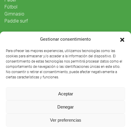
Fútbol
Gimnasio
Paddle surf
Vida Social
Gestionar consentimiento
Agenda
Para ofrecer las mejores experiencias, utilizamos tecnologías como las
cookies para almacenar y/o acceder a la información del dispositivo. El
consentimiento de estas tecnologías nos permitirá procesar datos como el
comportamiento de navegación o las identificaciones únicas en este sitio.
No consentir o retirar el consentimiento, puede afectar negativamente a
ciertas características y funciones.
Aceptar
Denegar
Club Náutico Sevilla © 2021 |
Aviso legal
|
Preguntas
Ver preferencias
frecuentes