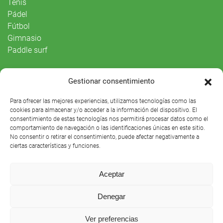
Tenis
Pádel
Fútbol
Gimnasio
Paddle surf
Vida Social
Gestionar consentimiento
Agenda
Para ofrecer las mejores experiencias, utilizamos tecnologías como las
cookies para almacenar y/o acceder a la información del dispositivo. El
consentimiento de estas tecnologías nos permitirá procesar datos como el
comportamiento de navegación o las identificaciones únicas en este sitio.
No consentir o retirar el consentimiento, puede afectar negativamente a
ciertas características y funciones.
Aceptar
Denegar
Club Náutico Sevilla © 2021 |
Aviso legal
|
Preguntas
Ver preferencias