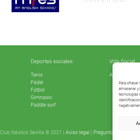
Deportes sociales
Vida Social
Agenda
Tenis
Pádel
Para ofrecer
almacenar y/
Fútbol
tecnologías 
Gimnasio
identificacio
Paddle surf
negativament
A
Club Náutico Sevilla © 2021 |
Aviso legal
|
Preguntas frecuentes