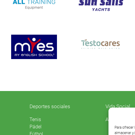
Deportes sociales
Vida Social
Agenda
Tenis
Pádel
Para ofrecer
almacenar y/
Fútbol