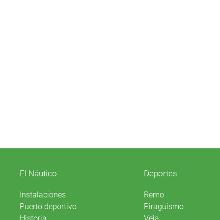
El Náutico
Deportes
Instalaciones
Remo
Puerto deportivo
Piragüismo
Historia
Vela