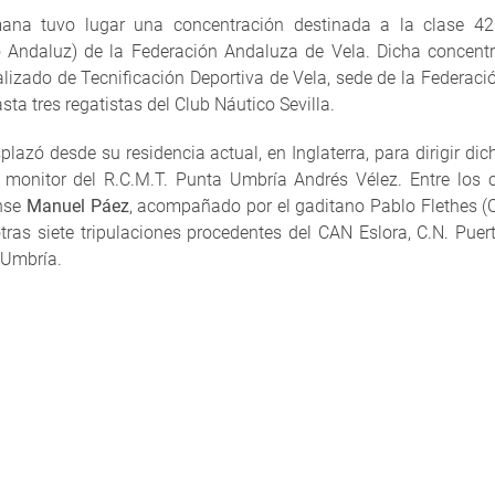
ana tuvo lugar una concentración destinada a la clase 42
 Andaluz) de la Federación Andaluza de Vela. Dicha concentr
alizado de Tecnificación Deportiva de Vela, sede de la Federac
sta tres regatistas del Club Náutico Sevilla.
plazó desde su residencia actual, en Inglaterra, para dirigir di
 monitor del R.C.M.T. Punta Umbría Andrés Vélez. Entre los
ense
Manuel Páez
, acompañado por el gaditano Pablo Flethes (C
 otras siete tripulaciones procedentes del CAN Eslora, C.N. Puer
 Umbría.