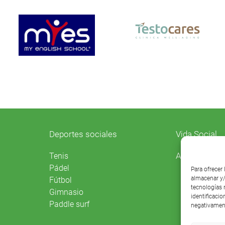
Deportes sociales
Vida Social
Agenda
Tenis
Pádel
Para ofrecer
almacenar y/
Fútbol
tecnologías 
Gimnasio
identificacio
Paddle surf
negativament