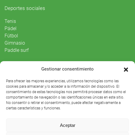
Deportes sociales
Tenis
Pádel
Fútbol
Gimnasio
Paddle surf
Vida Social
Gestionar consentimiento
Agenda
Para ofrecer las mejores experiencias, utilizamos tecnologías como las
cookies para almacenar y/o acceder a la información del dispositivo. El
consentimiento de estas tecnologías nos permitirá procesar datos como el
comportamiento de navegación o las identificaciones únicas en este sitio.
No consentir o retirar el consentimiento, puede afectar negativamente a
ciertas características y funciones.
Aceptar