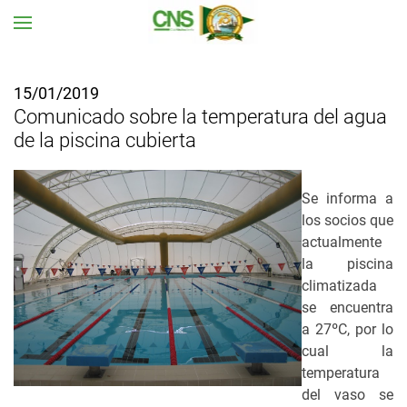
Ir al contenido principal
15/01/2019
Comunicado sobre la temperatura del agua
de la piscina cubierta
S
e informa a
los socios que
actualmente
la piscina
climatizada
se encuentra
a 27ºC, por lo
cual la
temperatura
del vaso se