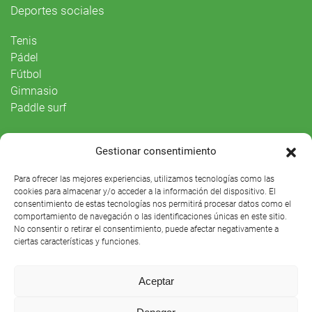
Deportes sociales
Tenis
Pádel
Fútbol
Gimnasio
Paddle surf
Vida Social
Gestionar consentimiento
Agenda
Para ofrecer las mejores experiencias, utilizamos tecnologías como las
cookies para almacenar y/o acceder a la información del dispositivo. El
consentimiento de estas tecnologías nos permitirá procesar datos como el
comportamiento de navegación o las identificaciones únicas en este sitio.
No consentir o retirar el consentimiento, puede afectar negativamente a
ciertas características y funciones.
Aceptar