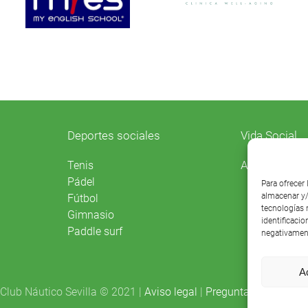
Deportes sociales
Vida Social
Agenda
Tenis
Pádel
Para ofrecer
almacenar y/
Fútbol
tecnologías 
Gimnasio
identificacio
Paddle surf
negativament
A
Club Náutico Sevilla © 2021 |
Aviso legal
|
Preguntas frecuentes