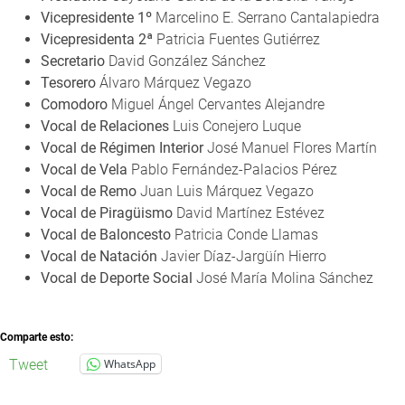
Vicepresidente 1º
Marcelino E. Serrano Cantalapiedra
Vicepresidenta 2ª
Patricia Fuentes Gutiérrez
Secretario
David González Sánchez
Tesorero
Álvaro Márquez Vegazo
Comodoro
Miguel Ángel Cervantes Alejandre
Vocal de Relaciones
Luis Conejero Luque
Vocal de Régimen Interior
José Manuel Flores Martín
Vocal de Vela
Pablo Fernández-Palacios Pérez
Vocal de Remo
Juan Luis Márquez Vegazo
Vocal de Piragüismo
David Martínez Estévez
Vocal de Baloncesto
Patricia Conde Llamas
Vocal de Natación
Javier Díaz-Jargüín Hierro
Vocal de Deporte Social
José María Molina Sánchez
Comparte esto:
Tweet
WhatsApp