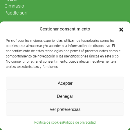
Gimnasio
Paddle surf
Vida Social
Gestionar consentimiento
Agenda
Para ofrecer las mejores experiencias, utilizamos tecnologías como las
cookies para almacenar y/o acceder a la información del dispositivo. El
consentimiento de estas tecnologías nos permitirá procesar datos como el
comportamiento de navegación o las identificaciones únicas en este sitio.
No consentir o retirar el consentimiento, puede afectar negativamente a
ciertas características y funciones.
Aceptar
Denegar
Ver preferencias
Club Náutico Sevilla © 2021 |
Aviso legal
|
Preguntas
frecuentes
Política de cookies
Política de privacidad