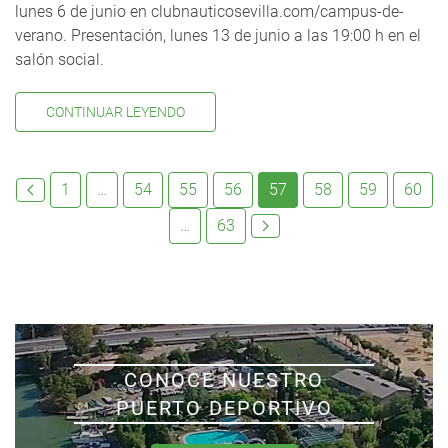
lunes 6 de junio en clubnauticosevilla.com/campus-de-
verano. Presentación, lunes 13 de junio a las 19:00 h en el
salón social.
CONTINUAR LEYENDO
1
…
54
55
56
57
58
59
60
…
63
CONOCE NUESTRO
PUERTO DEPORTIVO