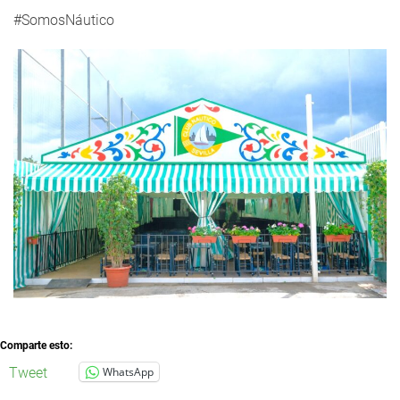
#SomosNáutico
Comparte esto:
Tweet
WhatsApp