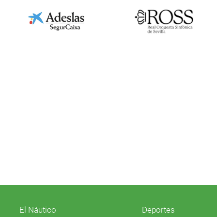
El Náutico
Deportes