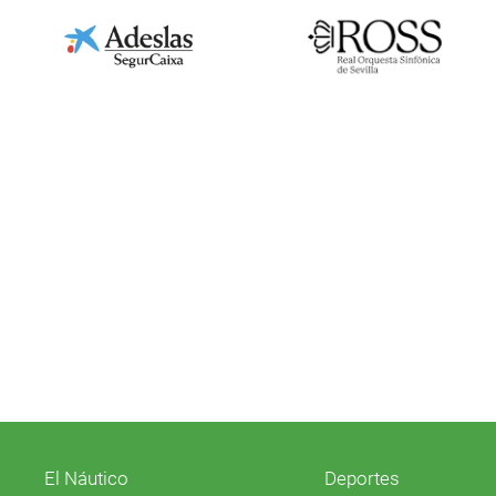
El Náutico
Deportes