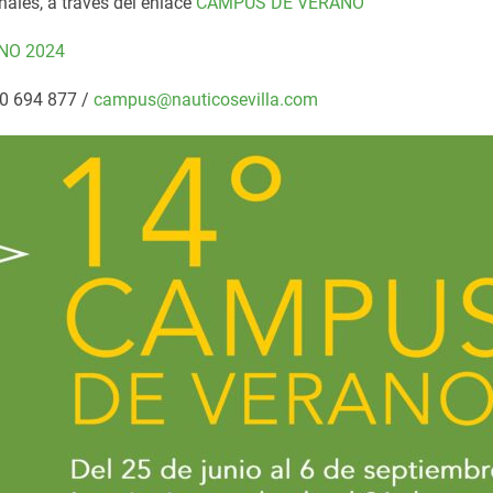
nales, a través del enlace
CAMPUS DE VERANO
NO 2024
50 694 877 /
campus@nauticosevilla.com