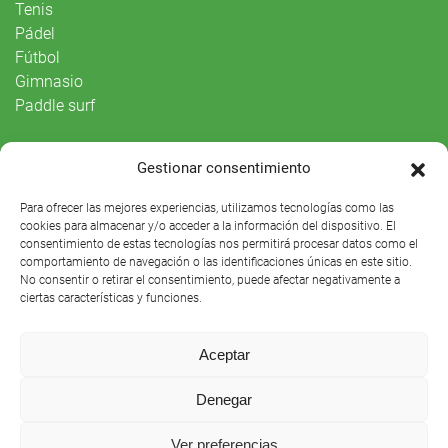
Tenis
Pádel
Fútbol
Gimnasio
Paddle surf
Vida Social
Gestionar consentimiento
Agenda
Para ofrecer las mejores experiencias, utilizamos tecnologías como las
cookies para almacenar y/o acceder a la información del dispositivo. El
consentimiento de estas tecnologías nos permitirá procesar datos como el
comportamiento de navegación o las identificaciones únicas en este sitio.
No consentir o retirar el consentimiento, puede afectar negativamente a
ciertas características y funciones.
Aceptar
Denegar
Club Náutico Sevilla © 2021 |
Aviso legal
|
Preguntas
Ver preferencias