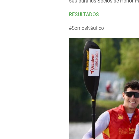
500 para los Socios de Honor Pa
RESULTADOS
#SomosNáutico