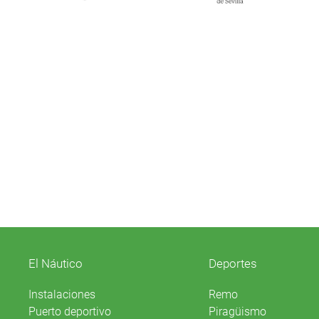
El Náutico
Deportes
Instalaciones
Remo
Puerto deportivo
Piragüismo