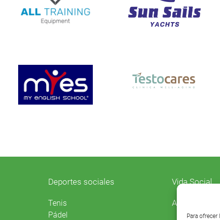
Deportes sociales
Vida Social
Agenda
Tenis
Pádel
Para ofrecer