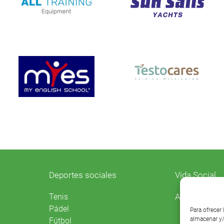
Deportes sociales
Vida Social
Agenda
Tenis
Pádel
Para ofrecer
almacenar y/
Fútbol