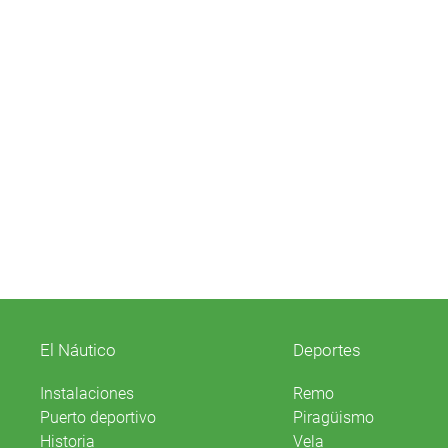
El Náutico
Deportes
Instalaciones
Remo
Puerto deportivo
Piragüismo
Historia
Vela