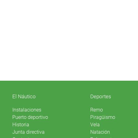
El Náutico
Deportes
Instalaciones
Remo
Puerto deportivo
Piragüismo
Historia
Vela
Junta directiva
Natación