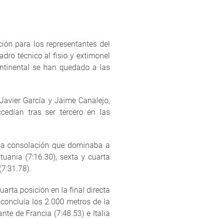
ón para los representantes del
dro técnico al fisio y extimonel
ontinental se han quedado a las
 Javier García y Jaime Canalejo,
edían tras ser tercero en las
una consolación que dominaba a
ituania (7:16.30), sexta y cuarta
(7:31.78).
arta posición en la final directa
 concluía los 2.000 metros de la
nte de Francia (7:48.53) e Italia