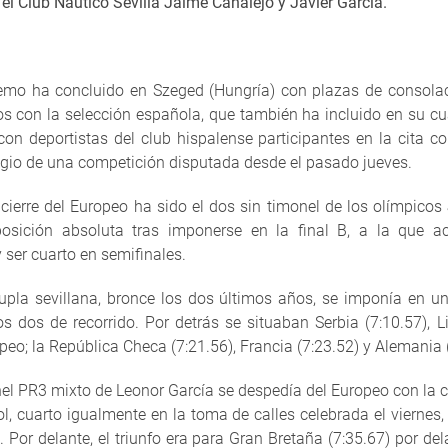
l Club Náutico Sevilla Jaime Canalejo y Javier García.
mo ha concluido en Szeged (Hungría) con plazas de consolaci
s con la selección española, que también ha incluido en su cua
n deportistas del club hispalense participantes en la cita c
legio de una competición disputada desde el pasado jueves.
cierre del Europeo ha sido el dos sin timonel de los olímpicos
sición absoluta tras imponerse en la final B, a la que acc
y ser cuarto en semifinales.
dupla sevillana, bronce los dos últimos años, se imponía en 
os dos de recorrido. Por detrás se situaban Serbia (7:10.57), L
eo; la República Checa (7:21.56), Francia (7:23.52) y Alemania 
nel PR3 mixto de Leonor García se despedía del Europeo con la cu
l, cuarto igualmente en la toma de calles celebrada el viernes,
Por delante, el triunfo era para Gran Bretaña (7:35.67) por dela