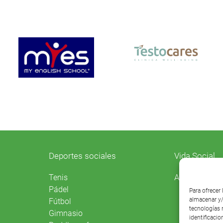
Deportes sociales
Vida Social
Agenda
Tenis
Pádel
Para ofrecer
almacenar y/
Fútbol
tecnologías 
Gimnasio
identificacio