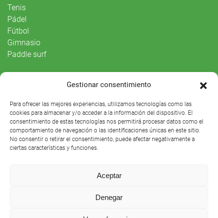
Tenis
Pádel
Fútbol
Gimnasio
Paddle surf
Vida Social
Gestionar consentimiento
Agenda
Para ofrecer las mejores experiencias, utilizamos tecnologías como las
cookies para almacenar y/o acceder a la información del dispositivo. El
consentimiento de estas tecnologías nos permitirá procesar datos como el
comportamiento de navegación o las identificaciones únicas en este sitio.
No consentir o retirar el consentimiento, puede afectar negativamente a
ciertas características y funciones.
Aceptar
Denegar
Club Náutico Sevilla © 2021 |
Aviso legal
|
Preguntas