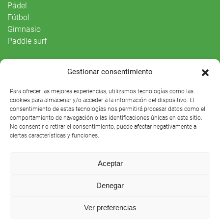
Pádel
Fútbol
Gimnasio
Paddle surf
Vida Social
Gestionar consentimiento
Agenda
Para ofrecer las mejores experiencias, utilizamos tecnologías como las
cookies para almacenar y/o acceder a la información del dispositivo. El
consentimiento de estas tecnologías nos permitirá procesar datos como el
comportamiento de navegación o las identificaciones únicas en este sitio.
No consentir o retirar el consentimiento, puede afectar negativamente a
ciertas características y funciones.
Aceptar
Denegar
Club Náutico Sevilla © 2021 |
Aviso legal
|
Preguntas
Ver preferencias
frecuentes