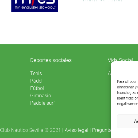
Deportes sociales
Vida Social
Agenda
Tenis
Pádel
Para ofrecer
almacenar y/
Fútbol
tecnologías 
Gimnasio
identificacio
Paddle surf
negativament
A
Club Náutico Sevilla © 2021 |
Aviso legal
|
Preguntas frecuentes