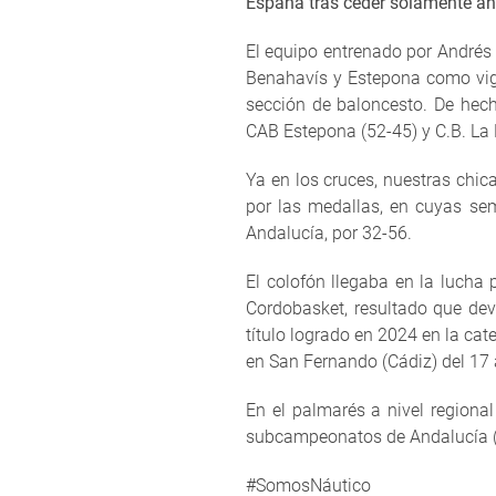
España tras ceder solamente an
El equipo entrenado por Andrés 
Benahavís y Estepona como vige
sección de baloncesto. De hecho,
CAB Estepona (52-45) y C.B. La
Ya en los cruces, nuestras chic
por las medallas, en cuyas sem
Andalucía, por 32-56.
El colofón llegaba en la lucha p
Cordobasket, resultado que de
título logrado en 2024 en la cat
en San Fernando (Cádiz) del 17 
En el palmarés a nivel regiona
subcampeonatos de Andalucía (2
#SomosNáutico