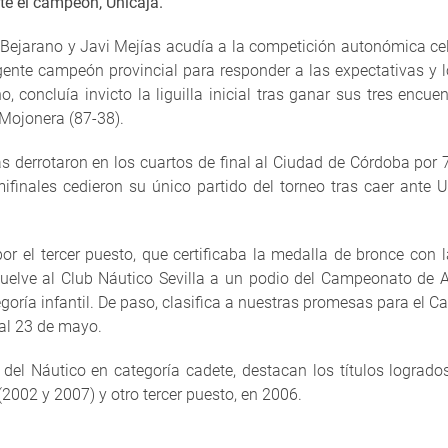
te el campeón, Unicaja.
Bejarano y Javi Mejías acudía a la competición autonómica cele
nte campeón provincial para responder a las expectativas y lo
 concluía invicto la liguilla inicial tras ganar sus tres encue
 Mojonera (87-38).
as derrotaron en los cuartos de final al Ciudad de Córdoba por 
ifinales cedieron su único partido del torneo tras caer ante 
or el tercer puesto, que certificaba la medalla de bronce con l
vuelve al Club Náutico Sevilla a un podio del Campeonato de 
egoría infantil. De paso, clasifica a nuestras promesas para el
al 23 de mayo.
l del Náutico en categoría cadete, destacan los títulos lograd
002 y 2007) y otro tercer puesto, en 2006.