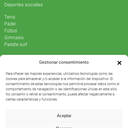
Deportes sociales
Tenis
Pádel
Fútbol
Gimnasio
Paddle surf
Vida Social
Gestionar consentimiento
Agenda
Para ofrecer las mejores experiencias, utilizamos tecnologías como las
cookies para almacenar y/o acceder a la información del dispositivo. El
consentimiento de estas tecnologías nos permitirá procesar datos como el
comportamiento de navegación o las identificaciones únicas en este sitio.
No consentir o retirar el consentimiento, puede afectar negativamente a
ciertas características y funciones.
Aceptar