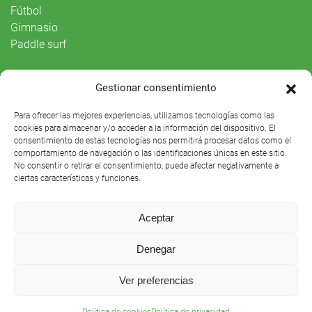
Fútbol
Gimnasio
Paddle surf
Vida Social
Gestionar consentimiento
Agenda
Para ofrecer las mejores experiencias, utilizamos tecnologías como las
cookies para almacenar y/o acceder a la información del dispositivo. El
consentimiento de estas tecnologías nos permitirá procesar datos como el
comportamiento de navegación o las identificaciones únicas en este sitio.
No consentir o retirar el consentimiento, puede afectar negativamente a
ciertas características y funciones.
Aceptar
Denegar
Club Náutico Sevilla © 2021 |
Aviso legal
|
Preguntas
Ver preferencias
frecuentes