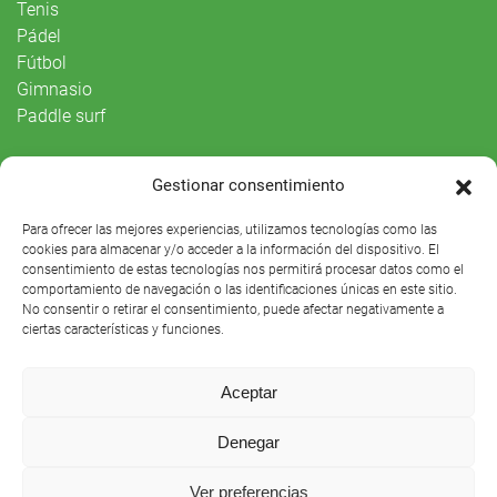
Tenis
Pádel
Fútbol
Gimnasio
Paddle surf
Vida Social
Gestionar consentimiento
Agenda
Para ofrecer las mejores experiencias, utilizamos tecnologías como las
cookies para almacenar y/o acceder a la información del dispositivo. El
consentimiento de estas tecnologías nos permitirá procesar datos como el
comportamiento de navegación o las identificaciones únicas en este sitio.
No consentir o retirar el consentimiento, puede afectar negativamente a
ciertas características y funciones.
Aceptar
Denegar
Club Náutico Sevilla © 2021 |
Aviso legal
|
Preguntas
Ver preferencias