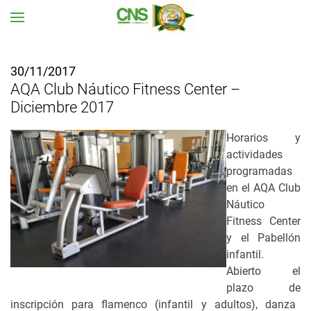
Ir al contenido principal
30/11/2017
AQA Club Náutico Fitness Center –
Diciembre 2017
Horarios y
actividades
programadas
en el AQA Club
Náutico
Fitness Center
y el Pabellón
infantil.
Abierto el
plazo de
inscripción para flamenco (infantil y adultos), danza