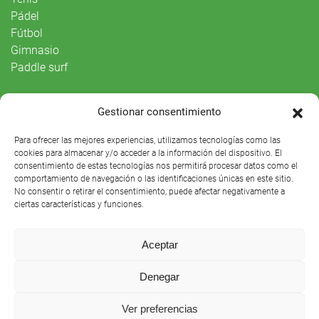
Pádel
Fútbol
Gimnasio
Paddle surf
Vida Social
Gestionar consentimiento
Agenda
Para ofrecer las mejores experiencias, utilizamos tecnologías como las
cookies para almacenar y/o acceder a la información del dispositivo. El
consentimiento de estas tecnologías nos permitirá procesar datos como el
comportamiento de navegación o las identificaciones únicas en este sitio.
No consentir o retirar el consentimiento, puede afectar negativamente a
ciertas características y funciones.
Aceptar
Denegar
Club Náutico Sevilla © 2021 |
Aviso legal
|
Preguntas
Ver preferencias