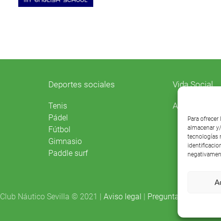
Deportes sociales
Vida Social
Agenda
Tenis
Pádel
Para ofrecer
almacenar y/
Fútbol
tecnologías 
Gimnasio
identificacio
Paddle surf
negativament
A
Club Náutico Sevilla © 2021 |
Aviso legal
|
Preguntas frecuentes