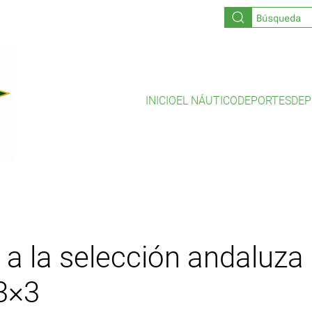
INICIO
EL NÁUTICO
DEPORTES
DEP
, a la selección andaluz
3×3