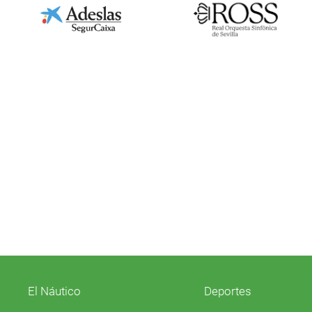
El Náutico
Deportes