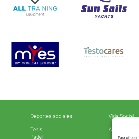
Deportes sociales
Vida Social
Agenda
Tenis
Pádel
Para ofrecer