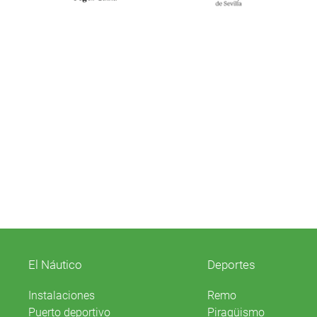
El Náutico
Deportes
Instalaciones
Remo
Puerto deportivo
Piragüismo