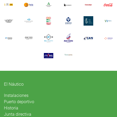
El Náutico
Instalaciones
Puerto deportivo
Historia
Junta directiva